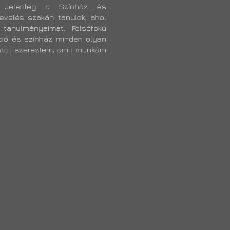
. Jelenleg a Színház és
evelés szakán tanulok, ahol
tanulmányaimat. Felsőfokú
ió és színház minden olyan
latot szereztem, amit munkám