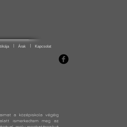
tikája
Árak
Kapcsolat
aimat a középiskola végéig
alatt ismerkedtem meg az
világával, mely meghatározóvá