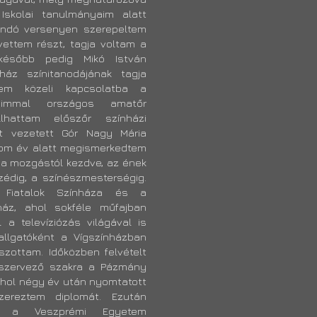
 Iskolai tanulmányaim alatt
ondó versenyen szerepeltem
 vettem részt, tagja voltam a
később pedig Mikó István
ház színitanodájának tagja
tem közeli kapcsolatba a
saimmal országos amatőr
llhattam előszőr színházi
t vezetett Gór Nagy Mária
három év alatt megismerkedtem
 a mozgástól kezdve, az ének
édig, a színészmesterségig.
 Fiatalok Színháza és a
ház, ahol sokféle műfajban
a televíziózás világával is
llgatóként a Vígszínházban
szottam. Időközben felvételt
szervező szakra a Pázmány
ahol négy év után nyomtatott
ereztem diplomát. Ezután
át a Veszprémi Egyetem