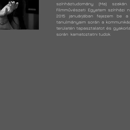
színháztudomány (Ma) szakán
Filmművészeti Egyetem színházi n
2015 januárjában fejezem be a 
tanulmányaim során a kommunikác
területén tapasztalatot és gyakor
során kamatoztatni tudok.