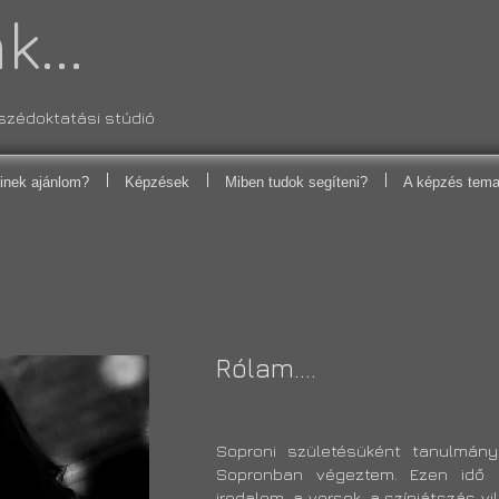
...
szédoktatási stúdió
inek ajánlom?
Képzések
Miben tudok segíteni?
A képzés tema
Rólam....
Soproni születésüként tanulmány
Sopronban végeztem. Ezen idő 
irodalom, a versek, a színjátszás 