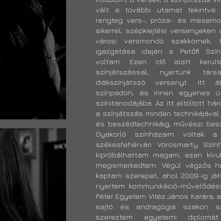
vált a további utamat tekintve.
rengteg vers-, próza- és mesem
sikerrel, szépkiejtési versenyeken
városi versmondó szakkörnek, 
igazgatása idején a Petőfi Szín
voltam. Ezen idő alatt kerül
színjátszással, nyertünk tár
diákszínjátszó versenyt. Itt á
színpadon, és innen egyenes ú
színitanodájába. Az itt eltöltött 
a színjátszás minden technikájával
és beszédtechnikáig, művészi besz
Gyakorló színházaim voltak a
székesfehérvári Vörösmarty Szín
kipróbálhattam magam, ezen kívül 
megismerkedtem. Végül végzős ha
kaptam szerepet, ahol 2009-ig ját
nyertem kommunikáció-művelődés
Péter Egyetem Vitéz János Karára, 
sajtó és andragógia szakon sz
szereztem egyetemi diplom