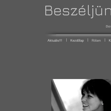
Beszéljünk
Be
Aktuális!!!
Kezdőlap
Rólam
K